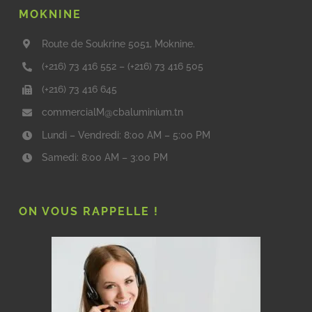
MOKNINE
Route de Soukrine 5051, Moknine.
(+216) 73 416 552
–
(+216) 73 416 505
(+216) 73 416 645
commercialM@cbaluminium.tn
Lundi – Vendredi: 8:00 AM – 5:00 PM
Samedi: 8:00 AM – 3:00 PM
ON VOUS RAPPELLE !