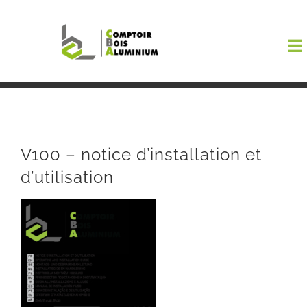
Passer
au
To
contenu
Na
Boutiqu
EL AMA
V100 – notice d’installation et
d’utilisation
Menuisi
Events
Blog
Contact