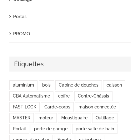
Portail
PROMO
Étiquettes
aluminium
bois
Cabine de douches
caisson
CBA Automatisme
coffre
Contre-Châssis
FAST LOCK
Garde-corps
maison connectée
MASTER
moteur
Moustiquaire
Outillage
Portail
porte de garage
porte salle de bain
rampes d'escalier
Somfy
visiophone