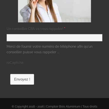
Un conseiller CBA va vous rappeler!
*
Merci de fournir votre numéro de téléphone afin qu'un
conseiller puisse vous rappeler ...
reCaptcha
Envoyez !
© Copyright 2018 - 2026 | Comptoir Bois Aluminium | Tous droits