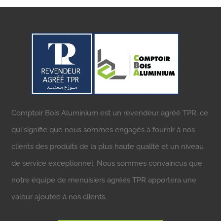
Comptoir Bois Aluminium est un revendeur agréé TPR, ce
qui signifie que nous sommes engagés à fournir à nos
clients des produits de la plus haute qualité et un niveau
de service exceptionnel. Nous sommes convaincus que
notre équipe de menuisiers agréés TPR apportera une
valeur ajoutée à nos clients.