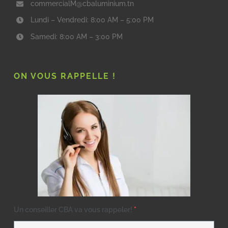
commercialM@cbaluminium.tn
Lundi – Vendredi: 8:00 AM – 5:00 PM
Samedi: 8:00 AM – 3:00 PM
ON VOUS RAPPELLE !
Un conseiller CBA va vous rappeler!
*