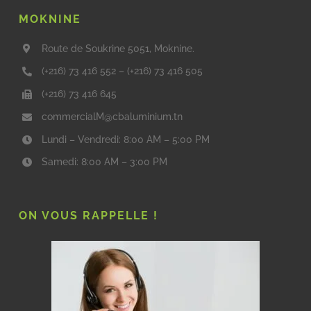
MOKNINE
Route de Soukrine 5051, Moknine.
(+216) 73 416 552
–
(+216) 73 416 505
(+216) 73 416 645
commercialM@cbaluminium.tn
Lundi – Vendredi: 8:00 AM – 5:00 PM
Samedi: 8:00 AM – 3:00 PM
ON VOUS RAPPELLE !