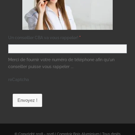
Un conseiller CBA va vous rappeler!
*
Merci de fournir votre numéro de téléphone afin qu'un
conseiller puisse vous rappeler ...
reCaptcha
Envoyez !
© Copyright 2018 - 2026 | Comptoir Bois Aluminium | Tous droits