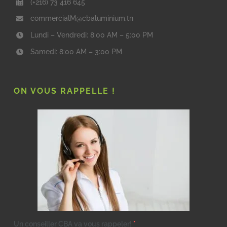
(+216) 73 416 645
commercialM@cbaluminium.tn
Lundi – Vendredi: 8:00 AM – 5:00 PM
Samedi: 8:00 AM – 3:00 PM
ON VOUS RAPPELLE !
Un conseiller CBA va vous rappeler!
*