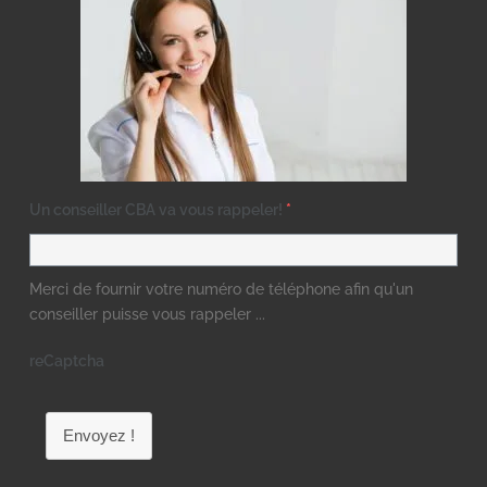
Un conseiller CBA va vous rappeler!
*
Merci de fournir votre numéro de téléphone afin qu'un
conseiller puisse vous rappeler ...
reCaptcha
Envoyez !