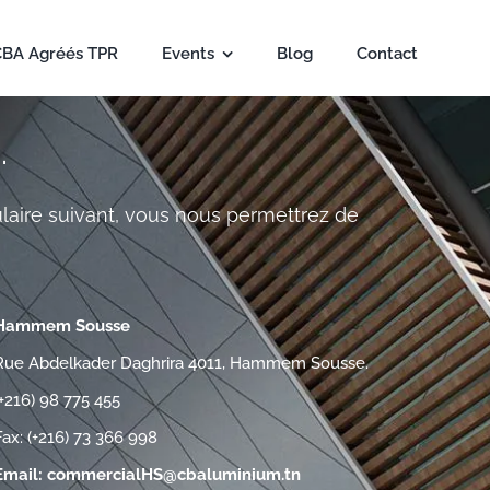
CBA Agréés TPR
Events
Blog
Contact
.
laire suivant, vous nous permettrez de
Hammem Sousse
Rue Abdelkader Daghrira 4011, Hammem Sousse.
(+216) 98 775 455
Fax: (+216) 73 366 998
Email:
commercialHS@cbaluminium.tn