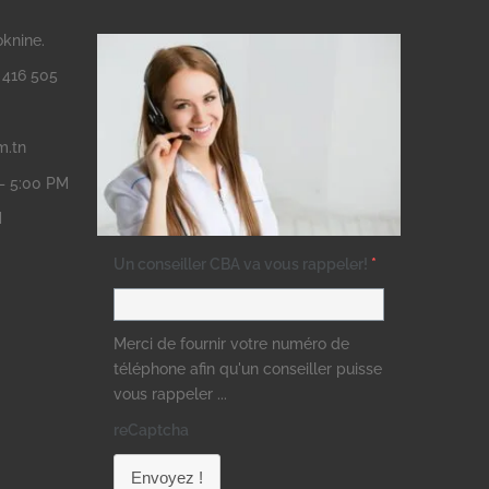
oknine.
3 416 505
m.tn
 – 5:00 PM
M
Un conseiller CBA va vous rappeler!
*
Merci de fournir votre numéro de
téléphone afin qu'un conseiller puisse
vous rappeler ...
reCaptcha
Envoyez !