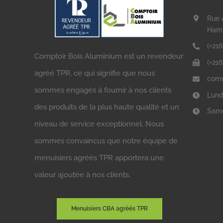
Rue 
Ham
(+216
Comptoir Bois Aluminium est un revendeur
(+21
agréé TPR, ce qui signifie que nous
comm
sommes engagés à fournir à nos clients
Lund
des produits de la plus haute qualité et un
Same
niveau de service exceptionnel. Nous
sommes convaincus que notre équipe de
menuisiers agréés TPR apportera une
valeur ajoutée à nos clients.
Menuisiers CBA agréés TPR