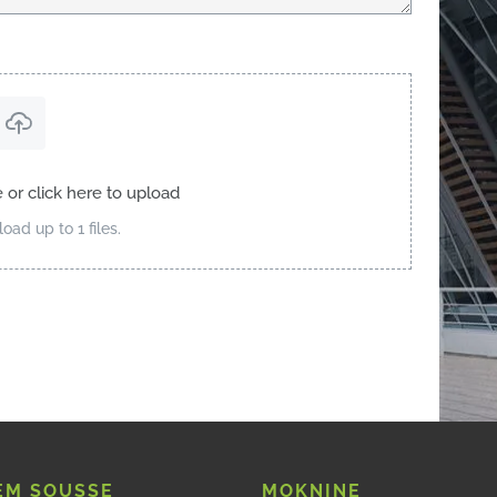
e or click here to upload
oad up to 1 files.
M SOUSSE
MOKNINE