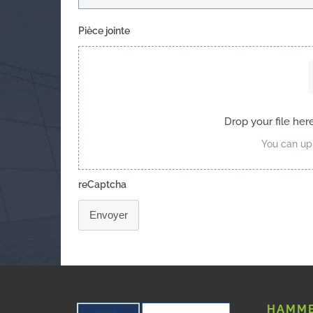
Pièce jointe
Drop your file her
You can upl
reCaptcha
Envoyer
HAMME