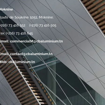
Moknine
Route de Soukrine 5051, Moknine.
(+216) 73 416 552
–
(+216) 73 416 505
Fax: (+216) 73 416 645
Email:
commercialM@cbaluminium.tn
Email:
contact@cbaluminium.tn
Web:
cbaluminium.tn