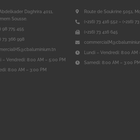
Abdelkader Daghrira 4011,
Route de Soukrine 5051, M
mem Sousse.
(+216) 73 416 552
–
(+216) 7
) 98 775 455
(+216) 73 416 645
6) 73 366 998
commercialM@cbaluminiu
ercialHS@cbaluminium.tn
Lundi – Vendredi: 8:00 AM
i – Vendredi: 8:00 AM – 5:00 PM
Samedi: 8:00 AM – 3:00 P
di: 8:00 AM – 3:00 PM