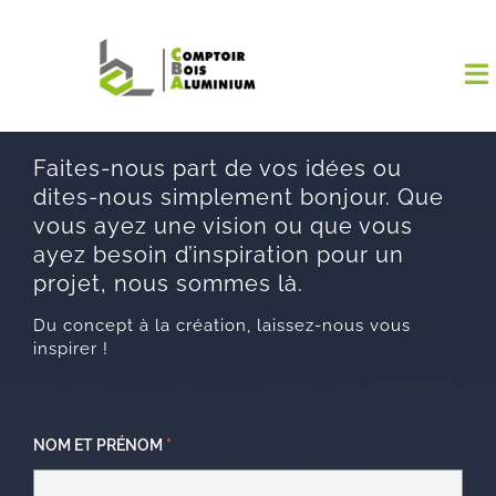
Passer
au
To
contenu
Na
Faites-nous part de vos idées ou
Boutiqu
dites-nous simplement bonjour. Que
vous ayez une vision ou que vous
EL AMA
ayez besoin d’inspiration pour un
projet, nous sommes là.
Menuisi
Du concept à la création, laissez-nous vous
inspirer !
Events
Blog
NOM ET PRÉNOM
*
Contact