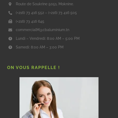
Route de Soukrine 5051, Moknine.
(+216) 73 416 552
–
(+216) 73 416 505
(+216) 73 416 645
commercialM@cbaluminium.tn
Lundi – Vendredi: 8:00 AM – 5:00 PM
Samedi: 8:00 AM – 3:00 PM
ON VOUS RAPPELLE !