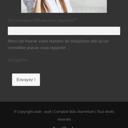
Un conseiller CBA va vous rappeler!
*
Merci de fournir votre numéro de téléphone afin qu'un
conseiller puisse vous rappeler ...
reCaptcha
Envoyez !
© Copyright 2018 - 2026 | Comptoir Bois Aluminium | Tous droits
réservés