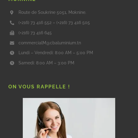
Route de Soukrine 5051, Moknine.
(+216) 73 416 552
–
(+216) 73 416 505
(+216) 73 416 645
commercialM@cbaluminium.tn
Lundi – Vendredi: 8:00 AM – 5:00 PM
Samedi: 8:00 AM – 3:00 PM
ON VOUS RAPPELLE !