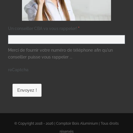
Un conseiller CBA va vous rappeler!
*
Merci de fournir votre numéro de téléphone afin qu'un
conseiller puisse vous rappeler ...
reCaptcha
Envoyez !
© Copyright 2018 - 2026 | Comptoir Bois Aluminium | Tous droits
réservés