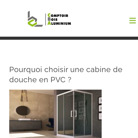
Passer
au
To
contenu
Na
Boutiqu
EL AMA
Pourquoi choisir une cabine de
douche en PVC ?
Menuisi
Events
Blog
Contact