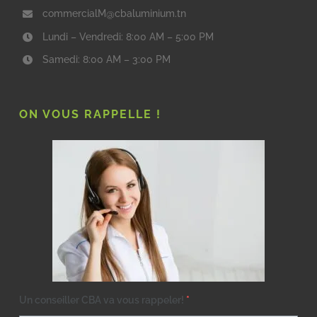
commercialM@cbaluminium.tn
Lundi – Vendredi: 8:00 AM – 5:00 PM
Samedi: 8:00 AM – 3:00 PM
ON VOUS RAPPELLE !
Un conseiller CBA va vous rappeler!
*