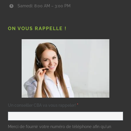
Samedi: 8:00 AM – 3:00 PM
ON VOUS RAPPELLE !
Un conseiller CBA va vous rappeler!
*
Merci de fournir votre numéro de téléphone afin qu'un