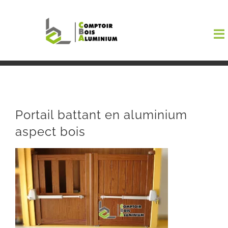
Passer
au
To
contenu
Na
Boutiqu
EL AMA
Portail battant en aluminium
aspect bois
Menuisi
Events
Blog
Contact