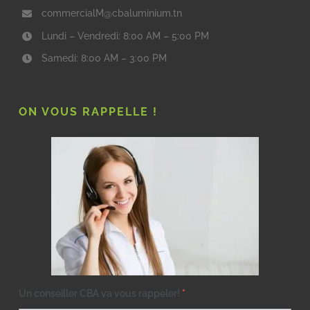
commercialM@cbaluminium.tn
Lundi – Vendredi: 8:00 AM – 5:00 PM
Samedi: 8:00 AM – 3:00 PM
ON VOUS RAPPELLE !
Un conseiller CBA va vous rappeler!
*