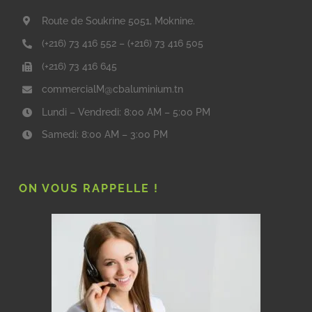
Route de Soukrine 5051, Moknine.
(+216) 73 416 552
–
(+216) 73 416 505
(+216) 73 416 645
commercialM@cbaluminium.tn
Lundi – Vendredi: 8:00 AM – 5:00 PM
Samedi: 8:00 AM – 3:00 PM
ON VOUS RAPPELLE !