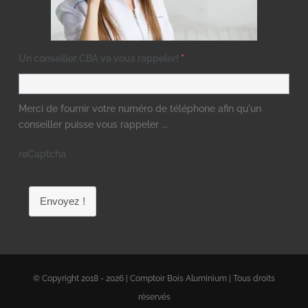
Un conseiller CBA va vous rappeler!
*
Merci de fournir votre numéro de téléphone afin qu'un
conseiller puisse vous rappeler ...
reCaptcha
Envoyez !
© Copyright 2018 - 2026 | Comptoir Bois Aluminium | Tous droits
réservés