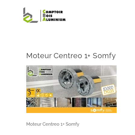
Passer
au
contenu
Moteur Centreo 1+ Somfy
Moteur Centreo 1+ Somfy