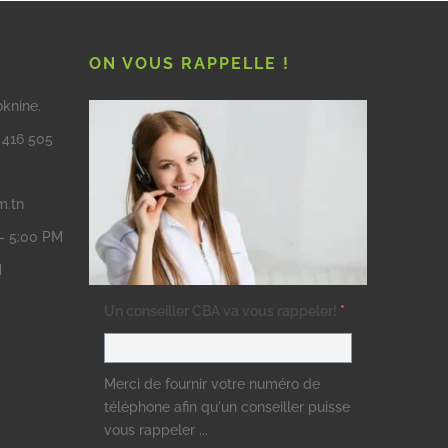
ON VOUS RAPPELLE !
oknine.
3 416 505
m.tn
 – 5:00 PM
M
Un conseiller CBA va vous rappeler!
*
Merci de fournir votre numéro de
téléphone afin qu'un conseiller puisse
vous rappeler ...