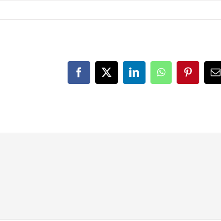
Facebook
X
LinkedIn
WhatsApp
Pinteres
E