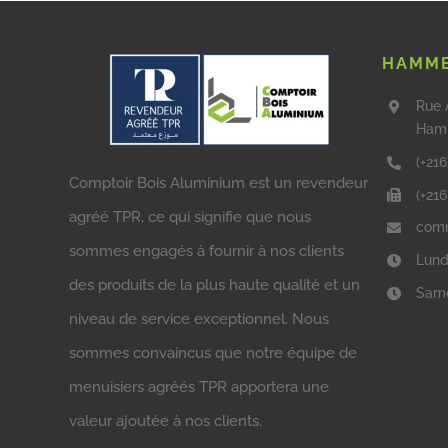
HAMME
Rue 
Ham
(+216
Comptoir Bois Aluminium est un revendeur
(+21
agréé TPR, ce qui signifie que nous
comm
sommes engagés à fournir à nos clients
Lund
des produits de la plus haute qualité et un
Same
niveau de service exceptionnel. Nous
sommes convaincus que notre équipe de
menuisiers agréés TPR apportera une
valeur ajoutée à nos clients.