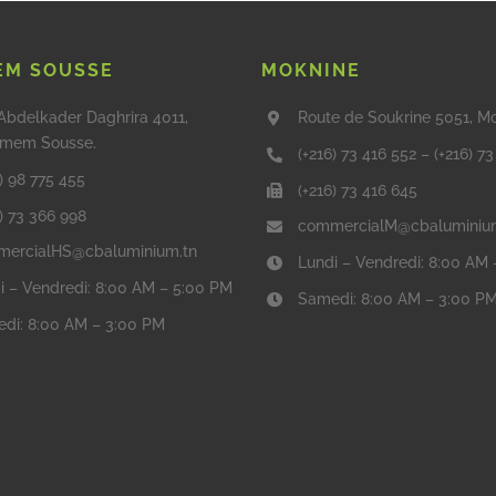
M SOUSSE
MOKNINE
Abdelkader Daghrira 4011,
Route de Soukrine 5051, M
mem Sousse.
(+216) 73 416 552
–
(+216) 7
) 98 775 455
(+216) 73 416 645
6) 73 366 998
commercialM@cbaluminiu
ercialHS@cbaluminium.tn
Lundi – Vendredi: 8:00 AM
i – Vendredi: 8:00 AM – 5:00 PM
Samedi: 8:00 AM – 3:00 P
di: 8:00 AM – 3:00 PM