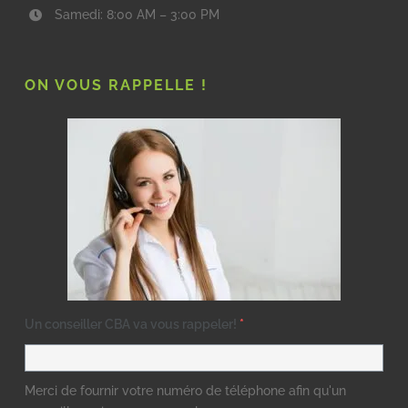
Samedi: 8:00 AM – 3:00 PM
ON VOUS RAPPELLE !
Un conseiller CBA va vous rappeler!
*
Merci de fournir votre numéro de téléphone afin qu'un