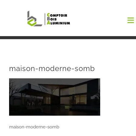
Passer
au
To
contenu
Na
Boutiqu
EL AMA
maison-moderne-somb
Menuisi
Events
Blog
maison-moderne-somb
Contact