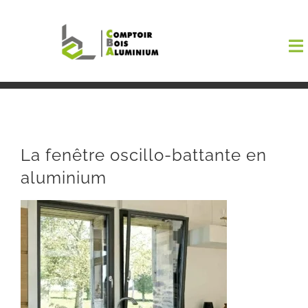
Passer
au
To
contenu
Na
Boutiqu
EL AMA
La fenêtre oscillo-battante en
aluminium
Menuisi
Events
Blog
Contact