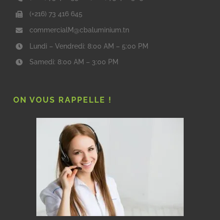
(+216) 73 416 645
commercialM@cbaluminium.tn
Lundi – Vendredi: 8:00 AM – 5:00 PM
Samedi: 8:00 AM – 3:00 PM
ON VOUS RAPPELLE !