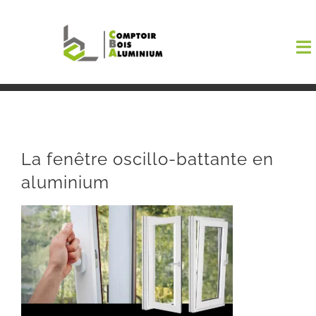
Passer
au
To
contenu
Na
Boutiqu
EL AMA
La fenêtre oscillo-battante en
aluminium
Menuisi
Events
Blog
Contact