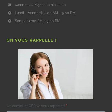
commercialM@cbaluminium.tn
Lundi – Vendredi: 8:00 AM – 5:00 PM
Samedi: 8:00 AM – 3:00 PM
ON VOUS RAPPELLE !
Un conseiller CBA va vous rappeler!
*