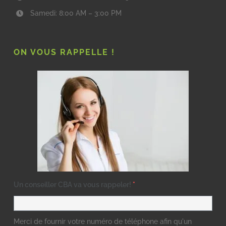
Samedi: 8:00 AM – 3:00 PM
ON VOUS RAPPELLE !
Un conseiller CBA va vous rappeler!
*
Merci de fournir votre numéro de téléphone afin qu'un