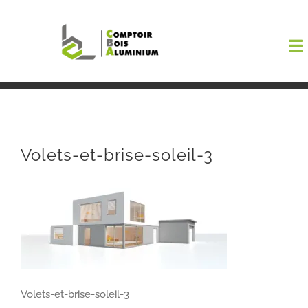
Passer
au
To
contenu
Na
Boutiqu
EL AMA
Volets-et-brise-soleil-3
Menuisi
Events
Blog
Volets-et-brise-soleil-3
Contact