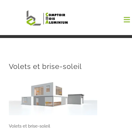
Passer
au
To
contenu
Na
Boutiqu
EL AMA
Volets et brise-soleil
Menuisi
Events
Blog
Volets et brise-soleil
Contact