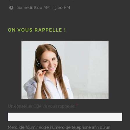
Samedi: 8:00 AM – 3:00 PM
ON VOUS RAPPELLE !
Un conseiller CBA va vous rappeler!
*
Merci de fournir votre numéro de téléphone afin qu'un