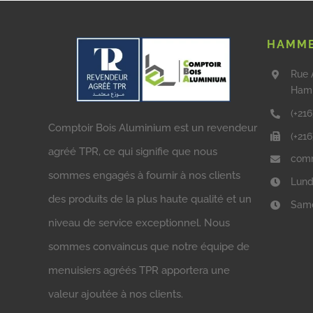
HAMME
Rue 
Ham
(+216
Comptoir Bois Aluminium est un revendeur
(+21
agréé TPR, ce qui signifie que nous
comm
sommes engagés à fournir à nos clients
Lund
des produits de la plus haute qualité et un
Same
niveau de service exceptionnel. Nous
sommes convaincus que notre équipe de
menuisiers agréés TPR apportera une
valeur ajoutée à nos clients.