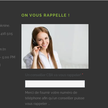
ON VOUS RAPPELLE !
oknine.
3 416 505
m.tn
 – 5:00 PM
M
Un conseiller CBA va vous rappeler!
*
Merci de fournir votre numéro de
téléphone afin qu'un conseiller puisse
vous rappeler ...