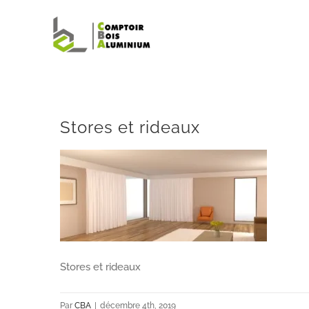
Passer
au
contenu
Stores et rideaux
Stores et rideaux
Par
CBA
|
décembre 4th, 2019