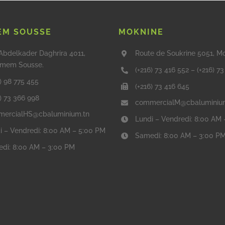
M SOUSSE
MOKNINE
Abdelkader Daghrira 4011,
Route de Soukrine 5051, M
mem Sousse.
(+216) 73 416 552
–
(+216) 7
) 98 775 455
(+216) 73 416 645
6) 73 366 998
commercialM@cbaluminiu
ercialHS@cbaluminium.tn
Lundi – Vendredi: 8:00 AM
i – Vendredi: 8:00 AM – 5:00 PM
Samedi: 8:00 AM – 3:00 P
di: 8:00 AM – 3:00 PM