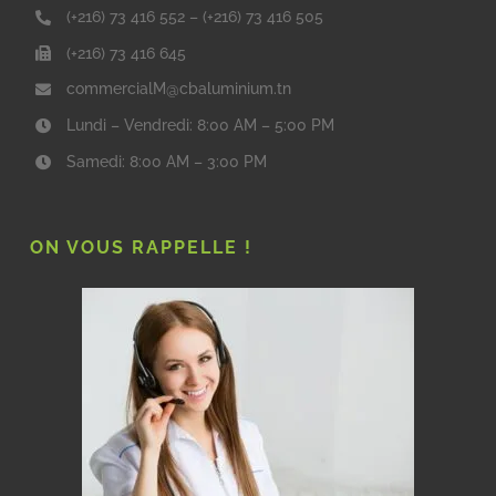
(+216) 73 416 552
–
(+216) 73 416 505
(+216) 73 416 645
commercialM@cbaluminium.tn
Lundi – Vendredi: 8:00 AM – 5:00 PM
Samedi: 8:00 AM – 3:00 PM
ON VOUS RAPPELLE !