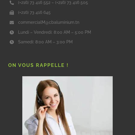
(+216) 73 416 552
–
(+216) 73 416 505
(+216) 73 416 645
commercialM@cbaluminium.tn
Lundi – Vendredi: 8:00 AM – 5:00 PM
Samedi: 8:00 AM – 3:00 PM
ON VOUS RAPPELLE !