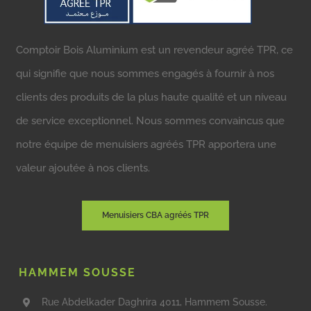
Comptoir Bois Aluminium est un revendeur agréé TPR, ce
qui signifie que nous sommes engagés à fournir à nos
clients des produits de la plus haute qualité et un niveau
de service exceptionnel. Nous sommes convaincus que
notre équipe de menuisiers agréés TPR apportera une
valeur ajoutée à nos clients.
Menuisiers CBA agréés TPR
HAMMEM SOUSSE
Rue Abdelkader Daghrira 4011, Hammem Sousse.