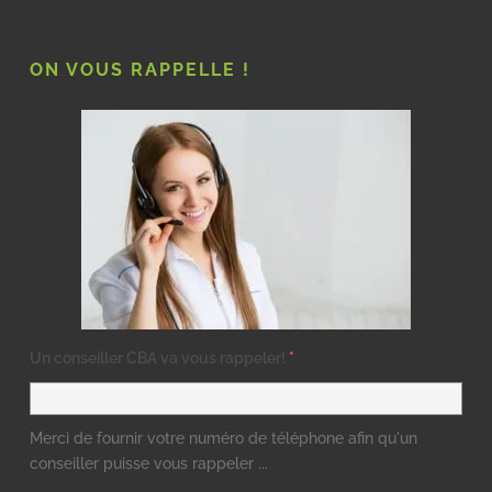
ON VOUS RAPPELLE !
Un conseiller CBA va vous rappeler!
*
Merci de fournir votre numéro de téléphone afin qu'un
conseiller puisse vous rappeler ...