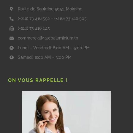
Route de Soukrine 5051, Moknine.
(+216) 73 416 552
–
(+216) 73 416 505
(+216) 73 416 645
commercialM@cbaluminium.tn
Lundi – Vendredi: 8:00 AM – 5:00 PM
Samedi: 8:00 AM – 3:00 PM
ON VOUS RAPPELLE !