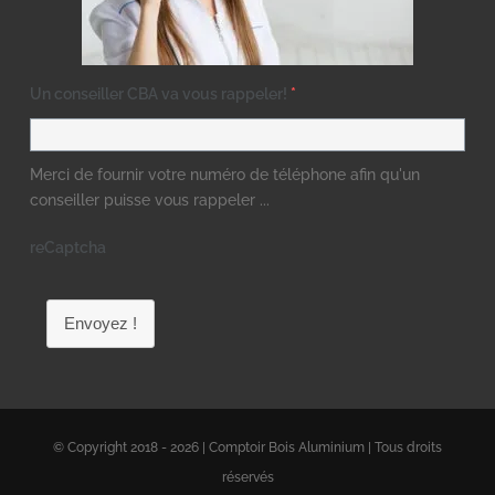
Un conseiller CBA va vous rappeler!
*
Merci de fournir votre numéro de téléphone afin qu'un
conseiller puisse vous rappeler ...
reCaptcha
Envoyez !
© Copyright 2018 - 2026 | Comptoir Bois Aluminium | Tous droits
réservés