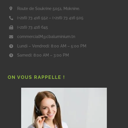
Route de Soukrine 5051, Moknine.
(+216) 73 416 552
–
(+216) 73 416 505
(+216) 73 416 645
commercialM@cbaluminium.tn
Lundi – Vendredi: 8:00 AM – 5:00 PM
Samedi: 8:00 AM – 3:00 PM
ON VOUS RAPPELLE !