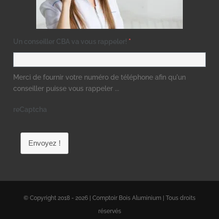
Un conseiller CBA va vous rappeler!
*
Merci de fournir votre numéro de téléphone afin qu'un
conseiller puisse vous rappeler ...
reCaptcha
Envoyez !
© Copyright 2018 - 2026 | Comptoir Bois Aluminium | Tous droits
réservés