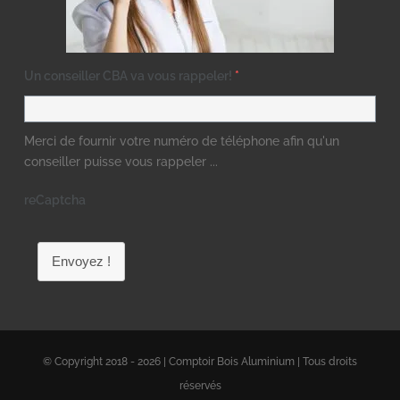
Un conseiller CBA va vous rappeler!
*
Merci de fournir votre numéro de téléphone afin qu'un
conseiller puisse vous rappeler ...
reCaptcha
Envoyez !
© Copyright 2018 - 2026 | Comptoir Bois Aluminium | Tous droits
réservés