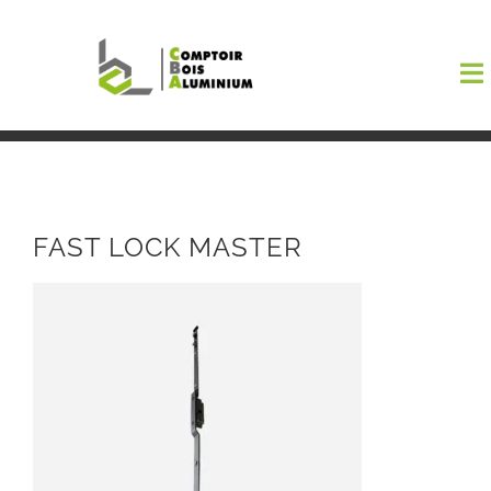
Passer
au
To
contenu
Na
Boutiqu
EL AMA
FAST LOCK MASTER
Menuisi
Events
Blog
Contact