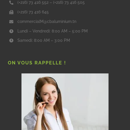
(+216) 73 416 552
–
(+216) 73 416 505
(+216) 73 416 645
commercialM@cbaluminium.tn
Lundi – Vendredi: 8:00 AM – 5:00 PM
Samedi: 8:00 AM – 3:00 PM
ON VOUS RAPPELLE !