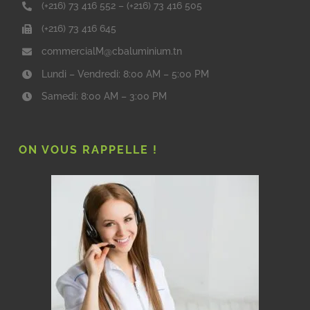
(+216) 73 416 552
–
(+216) 73 416 505
(+216) 73 416 645
commercialM@cbaluminium.tn
Lundi – Vendredi: 8:00 AM – 5:00 PM
Samedi: 8:00 AM – 3:00 PM
ON VOUS RAPPELLE !