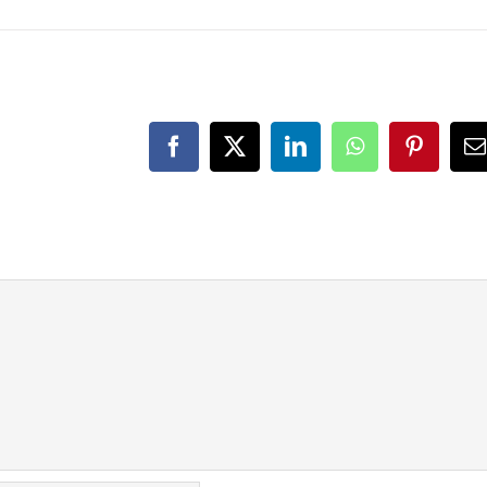
Facebook
X
LinkedIn
WhatsApp
Pinteres
E