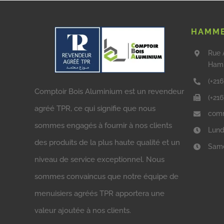
HAMME
Rue 
Ham
(+216
Comptoir Bois Aluminium est un revendeur
(+21
agréé TPR, ce qui signifie que nous
comm
sommes engagés à fournir à nos clients
Lund
des produits de la plus haute qualité et un
Same
niveau de service exceptionnel. Nous
sommes convaincus que notre équipe de
menuisiers agréés TPR apportera une
valeur ajoutée à nos clients.