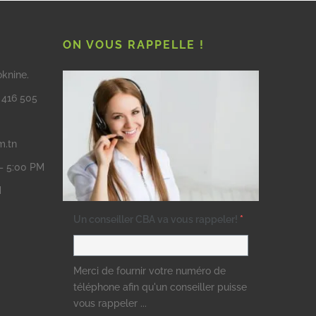
ON VOUS RAPPELLE !
oknine.
3 416 505
m.tn
 – 5:00 PM
M
Un conseiller CBA va vous rappeler!
*
Merci de fournir votre numéro de
téléphone afin qu'un conseiller puisse
vous rappeler ...