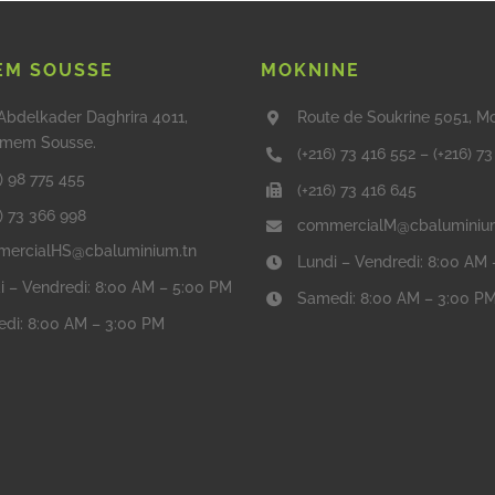
M SOUSSE
MOKNINE
Abdelkader Daghrira 4011,
Route de Soukrine 5051, M
mem Sousse.
(+216) 73 416 552
–
(+216) 7
) 98 775 455
(+216) 73 416 645
6) 73 366 998
commercialM@cbaluminiu
ercialHS@cbaluminium.tn
Lundi – Vendredi: 8:00 AM
i – Vendredi: 8:00 AM – 5:00 PM
Samedi: 8:00 AM – 3:00 P
di: 8:00 AM – 3:00 PM