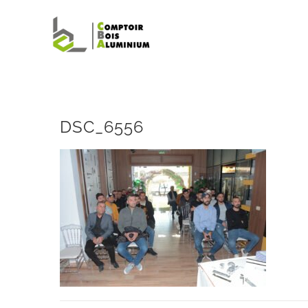
Passer
au
contenu
DSC_6556