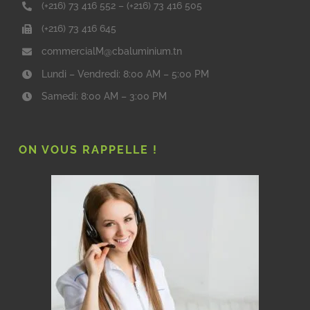
(+216) 73 416 552
–
(+216) 73 416 505
(+216) 73 416 645
commercialM@cbaluminium.tn
Lundi – Vendredi: 8:00 AM – 5:00 PM
Samedi: 8:00 AM – 3:00 PM
ON VOUS RAPPELLE !