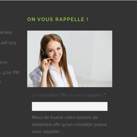
ON VOUS RAPPELLE !
oknine.
3 416 505
m.tn
 – 5:00 PM
M
Un conseiller CBA va vous rappeler!
*
Merci de fournir votre numéro de
téléphone afin qu'un conseiller puisse
vous rappeler ...