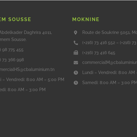
M SOUSSE
MOKNINE
Abdelkader Daghrira 4011,
Route de Soukrine 5051, M
mem Sousse.
(+216) 73 416 552
–
(+216) 7
) 98 775 455
(+216) 73 416 645
6) 73 366 998
commercialM@cbaluminiu
ercialHS@cbaluminium.tn
Lundi – Vendredi: 8:00 AM
i – Vendredi: 8:00 AM – 5:00 PM
Samedi: 8:00 AM – 3:00 P
di: 8:00 AM – 3:00 PM