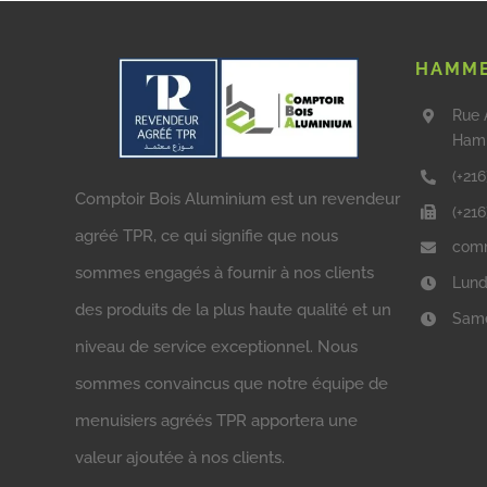
HAMME
Rue 
Ham
(+216
Comptoir Bois Aluminium est un revendeur
(+21
agréé TPR, ce qui signifie que nous
comm
sommes engagés à fournir à nos clients
Lund
des produits de la plus haute qualité et un
Same
niveau de service exceptionnel. Nous
sommes convaincus que notre équipe de
menuisiers agréés TPR apportera une
valeur ajoutée à nos clients.