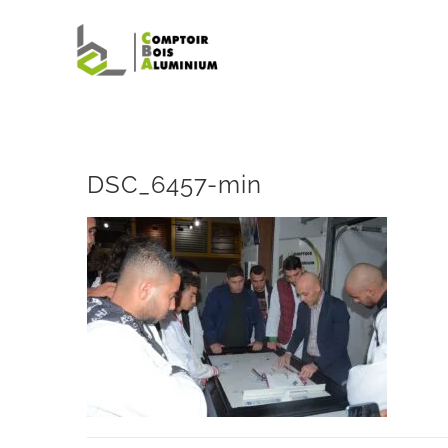
Passer
au
contenu
DSC_6457-min