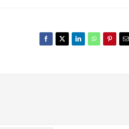
Facebook
X
LinkedIn
WhatsApp
Pinteres
E