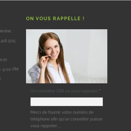
ON VOUS RAPPELLE !
oknine.
3 416 505
m.tn
 – 5:00 PM
M
Un conseiller CBA va vous rappeler!
*
Merci de fournir votre numéro de
téléphone afin qu'un conseiller puisse
vous rappeler ...