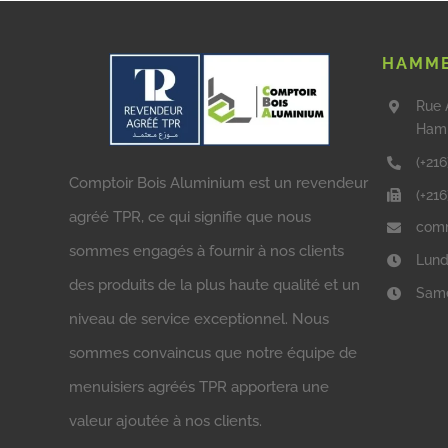
HAMME
Rue 
Ham
(+216
Comptoir Bois Aluminium est un revendeur
(+21
agréé TPR, ce qui signifie que nous
comm
sommes engagés à fournir à nos clients
Lund
des produits de la plus haute qualité et un
Same
niveau de service exceptionnel. Nous
sommes convaincus que notre équipe de
menuisiers agréés TPR apportera une
valeur ajoutée à nos clients.