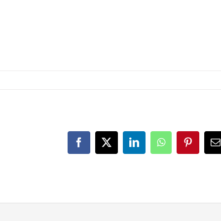
Facebook
X
LinkedIn
WhatsApp
Pinteres
E