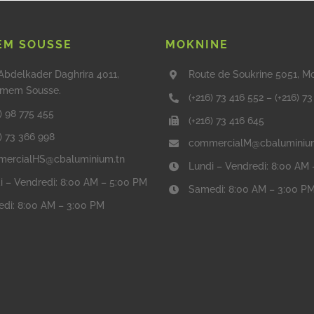
M SOUSSE
MOKNINE
Abdelkader Daghrira 4011,
Route de Soukrine 5051, M
mem Sousse.
(+216) 73 416 552
–
(+216) 7
) 98 775 455
(+216) 73 416 645
6) 73 366 998
commercialM@cbaluminiu
ercialHS@cbaluminium.tn
Lundi – Vendredi: 8:00 AM
i – Vendredi: 8:00 AM – 5:00 PM
Samedi: 8:00 AM – 3:00 P
di: 8:00 AM – 3:00 PM