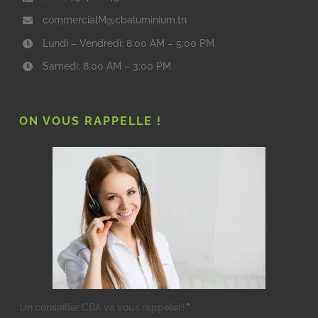
commercialM@cbaluminium.tn
Lundi – Vendredi: 8:00 AM – 5:00 PM
Samedi: 8:00 AM – 3:00 PM
ON VOUS RAPPELLE !
Un conseiller CBA va vous rappeler!
*