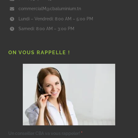
commercialM@cbaluminium.tn
Lundi – Vendredi: 8:00 AM – 5:00 PM
Samedi: 8:00 AM – 3:00 PM
ON VOUS RAPPELLE !
Un conseiller CBA va vous rappeler!
*