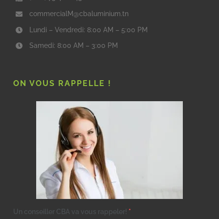
commercialM@cbaluminium.tn
Lundi – Vendredi: 8:00 AM – 5:00 PM
Samedi: 8:00 AM – 3:00 PM
ON VOUS RAPPELLE !
Un conseiller CBA va vous rappeler!
*