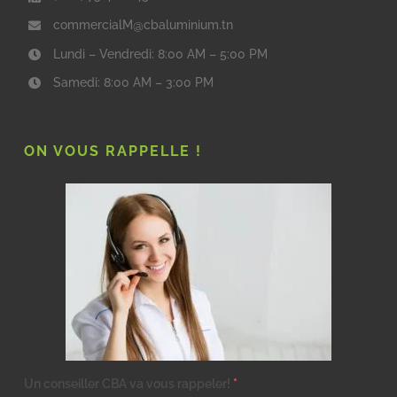
commercialM@cbaluminium.tn
Lundi – Vendredi: 8:00 AM – 5:00 PM
Samedi: 8:00 AM – 3:00 PM
ON VOUS RAPPELLE !
Un conseiller CBA va vous rappeler!
*