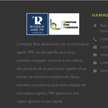
HAMME
Rue 
Ham
(+216
Comptoir Bois Aluminium est un revendeur
(+21
agréé TPR, ce qui signifie que nous
comm
sommes engagés à fournir à nos clients
Lund
des produits de la plus haute qualité et un
Same
niveau de service exceptionnel. Nous
sommes convaincus que notre équipe de
menuisiers agréés TPR apportera une
valeur ajoutée à nos clients.