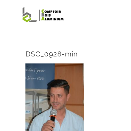
Passer
au
contenu
DSC_0928-min