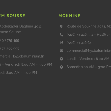
M SOUSSE
MOKNINE
Abdelkader Daghrira 4011,
Route de Soukrine 5051, M
mem Sousse.
(+216) 73 416 552
–
(+216) 7
) 98 775 455
(+216) 73 416 645
6) 73 366 998
commercialM@cbaluminiu
ercialHS@cbaluminium.tn
Lundi – Vendredi: 8:00 AM
i – Vendredi: 8:00 AM – 5:00 PM
Samedi: 8:00 AM – 3:00 P
di: 8:00 AM – 3:00 PM