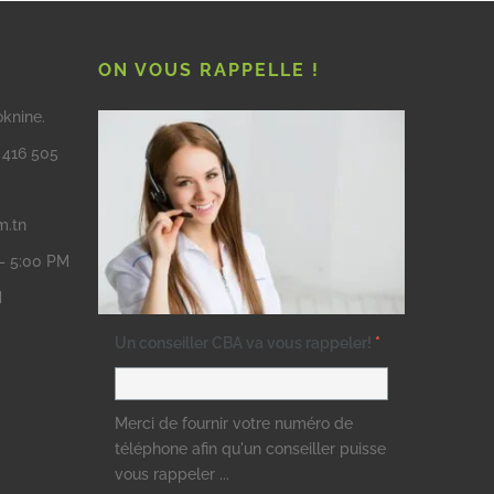
ON VOUS RAPPELLE !
oknine.
3 416 505
m.tn
 – 5:00 PM
M
Un conseiller CBA va vous rappeler!
*
Merci de fournir votre numéro de
téléphone afin qu'un conseiller puisse
vous rappeler ...