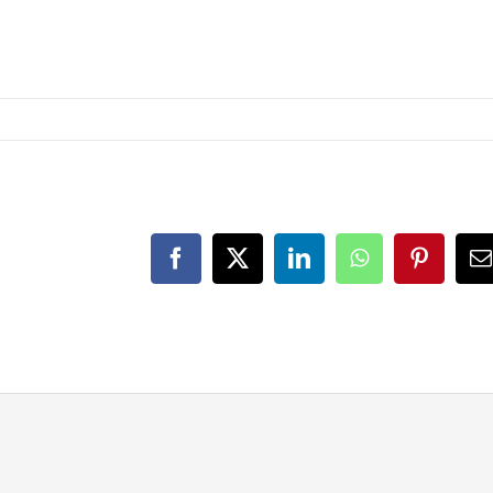
Facebook
X
LinkedIn
WhatsApp
Pinteres
E