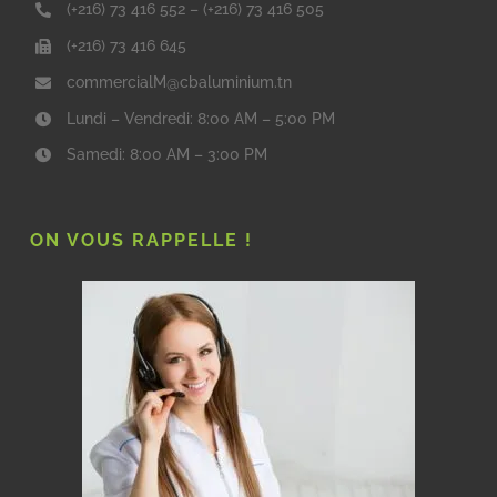
(+216) 73 416 552
–
(+216) 73 416 505
(+216) 73 416 645
commercialM@cbaluminium.tn
Lundi – Vendredi: 8:00 AM – 5:00 PM
Samedi: 8:00 AM – 3:00 PM
ON VOUS RAPPELLE !