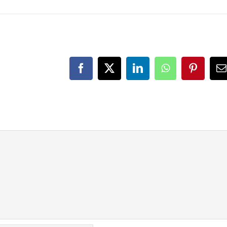
Facebook
X
LinkedIn
WhatsApp
Pinteres
E