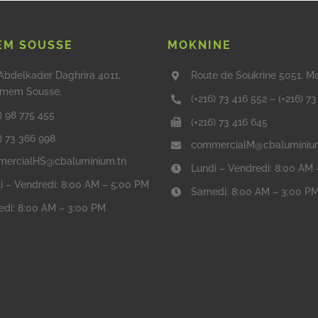
M SOUSSE
MOKNINE
Abdelkader Daghrira 4011,
Route de Soukrine 5051, M
mem Sousse.
(+216) 73 416 552
–
(+216) 7
) 98 775 455
(+216) 73 416 645
6) 73 366 998
commercialM@cbaluminiu
ercialHS@cbaluminium.tn
Lundi – Vendredi: 8:00 AM
i – Vendredi: 8:00 AM – 5:00 PM
Samedi: 8:00 AM – 3:00 P
di: 8:00 AM – 3:00 PM