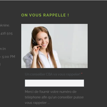
ON VOUS RAPPELLE !
oknine.
3 416 505
m.tn
 – 5:00 PM
M
Un conseiller CBA va vous rappeler!
*
Merci de fournir votre numéro de
téléphone afin qu'un conseiller puisse
vous rappeler ...