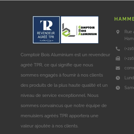
HAMME
Rue 
Ham
(+216
Comptoir Bois Aluminium est un revendeur
(+21
agréé TPR, ce qui signifie que nous
comm
sommes engagés à fournir à nos clients
Lund
des produits de la plus haute qualité et un
Same
niveau de service exceptionnel. Nous
sommes convaincus que notre équipe de
menuisiers agréés TPR apportera une
valeur ajoutée à nos clients.