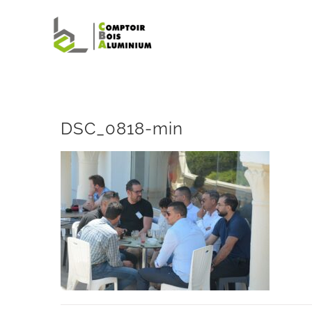
Passer
au
contenu
DSC_0818-min