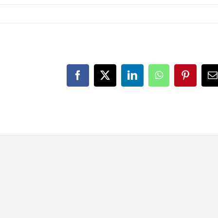
Facebook
X
LinkedIn
WhatsApp
Pinteres
E