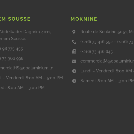
M SOUSSE
MOKNINE
Abdelkader Daghrira 4011,
Route de Soukrine 5051, M
mem Sousse.
(+216) 73 416 552
–
(+216) 7
) 98 775 455
(+216) 73 416 645
6) 73 366 998
commercialM@cbaluminiu
ercialHS@cbaluminium.tn
Lundi – Vendredi: 8:00 AM
i – Vendredi: 8:00 AM – 5:00 PM
Samedi: 8:00 AM – 3:00 P
di: 8:00 AM – 3:00 PM