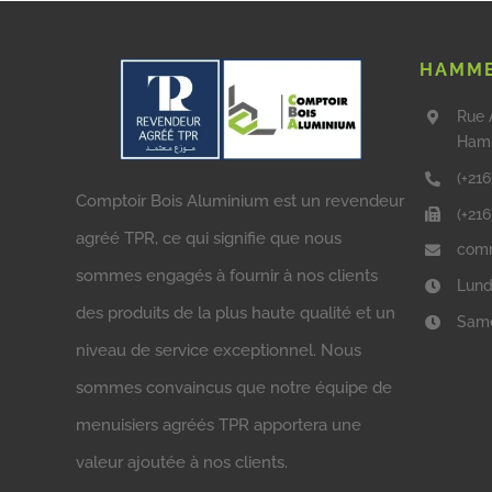
HAMME
Rue 
Ham
(+216
Comptoir Bois Aluminium est un revendeur
(+21
agréé TPR, ce qui signifie que nous
comm
sommes engagés à fournir à nos clients
Lund
des produits de la plus haute qualité et un
Same
niveau de service exceptionnel. Nous
sommes convaincus que notre équipe de
menuisiers agréés TPR apportera une
valeur ajoutée à nos clients.