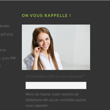
ON VOUS RAPPELLE !
oknine.
3 416 505
m.tn
 – 5:00 PM
M
Un conseiller CBA va vous rappeler!
*
Merci de fournir votre numéro de
téléphone afin qu'un conseiller puisse
vous rappeler ...