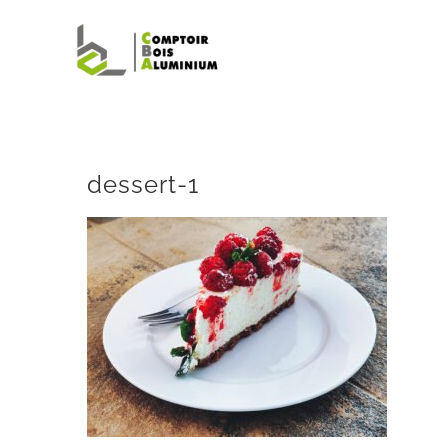
Passer
au
contenu
dessert-1