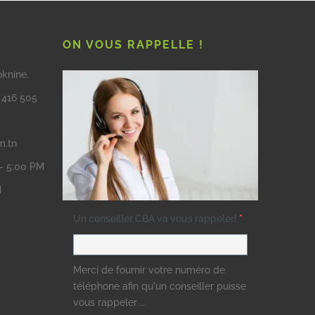
ON VOUS RAPPELLE !
oknine.
3 416 505
m.tn
 – 5:00 PM
M
Un conseiller CBA va vous rappeler!
*
Merci de fournir votre numéro de
téléphone afin qu'un conseiller puisse
vous rappeler ...