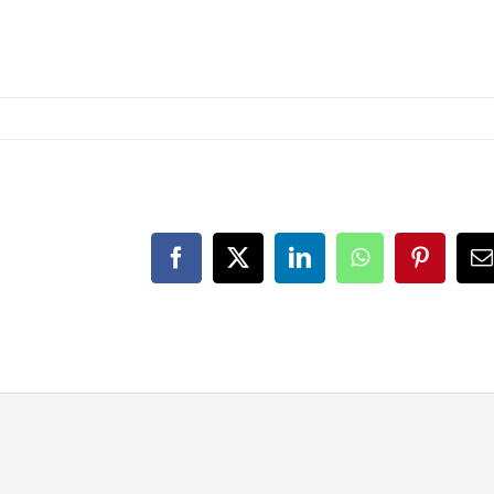
Facebook
X
LinkedIn
WhatsApp
Pinteres
E