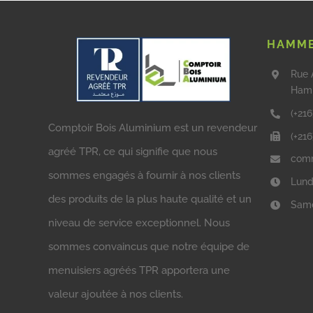
HAMME
Rue 
Ham
(+216
Comptoir Bois Aluminium est un revendeur
(+21
agréé TPR, ce qui signifie que nous
comm
sommes engagés à fournir à nos clients
Lund
des produits de la plus haute qualité et un
Same
niveau de service exceptionnel. Nous
sommes convaincus que notre équipe de
menuisiers agréés TPR apportera une
valeur ajoutée à nos clients.