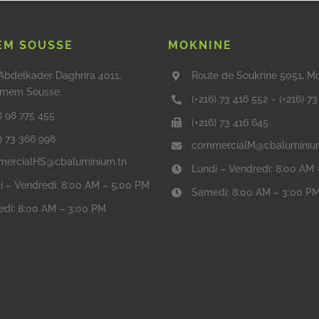
M SOUSSE
MOKNINE
Abdelkader Daghrira 4011,
Route de Soukrine 5051, M
mem Sousse.
(+216) 73 416 552
–
(+216) 7
) 98 775 455
(+216) 73 416 645
6) 73 366 998
commercialM@cbaluminiu
ercialHS@cbaluminium.tn
Lundi – Vendredi: 8:00 AM
i – Vendredi: 8:00 AM – 5:00 PM
Samedi: 8:00 AM – 3:00 P
di: 8:00 AM – 3:00 PM