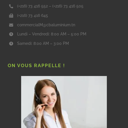
(+216) 73 416 552
–
(+216) 73 416 505
(+216) 73 416 645
commercialM@cbaluminium.tn
Lundi – Vendredi: 8:00 AM – 5:00 PM
Samedi: 8:00 AM – 3:00 PM
ON VOUS RAPPELLE !