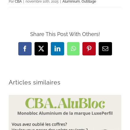
Par
CBA
|
novembre 10th, 2025
|
Aluminium
,
Outillage
Share This Post With Others!
Facebook
X
LinkedIn
WhatsApp
Pinterest
Email
Articles similaires