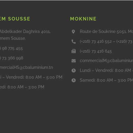
M SOUSSE
MOKNINE
Abdelkader Daghrira 4011,
Route de Soukrine 5051, M
mem Sousse.
(+216) 73 416 552
–
(+216) 7
) 98 775 455
(+216) 73 416 645
6) 73 366 998
commercialM@cbaluminiu
ercialHS@cbaluminium.tn
Lundi – Vendredi: 8:00 AM
i – Vendredi: 8:00 AM – 5:00 PM
Samedi: 8:00 AM – 3:00 P
di: 8:00 AM – 3:00 PM