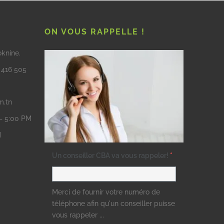
ON VOUS RAPPELLE !
oknine.
3 416 505
m.tn
 – 5:00 PM
M
Un conseiller CBA va vous rappeler!
*
Merci de fournir votre numéro de
téléphone afin qu'un conseiller puisse
vous rappeler ...