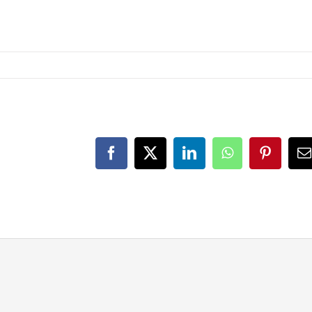
Facebook
X
LinkedIn
WhatsApp
Pinteres
E