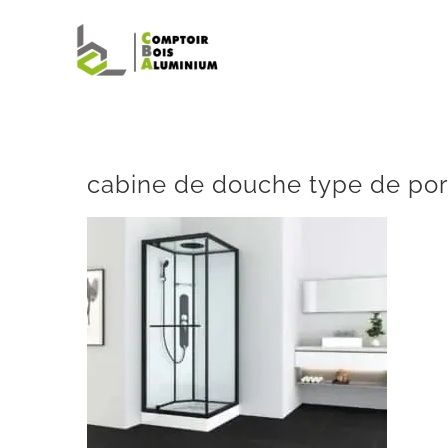
Passer
au
contenu
cabine de douche type de po