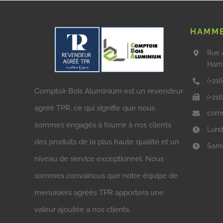
HAMME
Rue 
Ham
(+216
Comptoir Bois Aluminium est un revendeur
(+21
agréé TPR, ce qui signifie que nous
comm
sommes engagés à fournir à nos clients
Lund
des produits de la plus haute qualité et un
Same
niveau de service exceptionnel. Nous
sommes convaincus que notre équipe de
menuisiers agréés TPR apportera une
valeur ajoutée à nos clients.