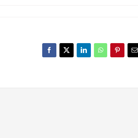
Facebook
X
LinkedIn
WhatsApp
Pinteres
E