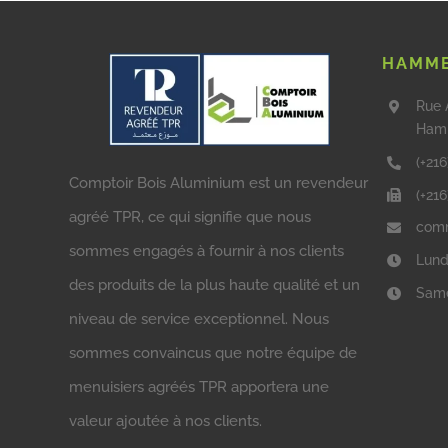
HAMME
Rue 
Ham
(+216
Comptoir Bois Aluminium est un revendeur
(+21
agréé TPR, ce qui signifie que nous
comm
sommes engagés à fournir à nos clients
Lund
des produits de la plus haute qualité et un
Same
niveau de service exceptionnel. Nous
sommes convaincus que notre équipe de
menuisiers agréés TPR apportera une
valeur ajoutée à nos clients.