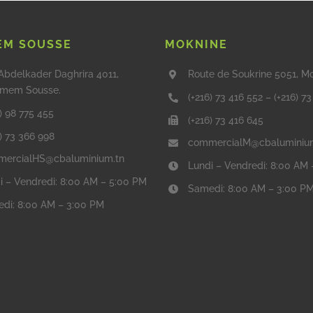
M SOUSSE
MOKNINE
Abdelkader Daghrira 4011,
Route de Soukrine 5051, M
mem Sousse.
(+216) 73 416 552
–
(+216) 7
) 98 775 455
(+216) 73 416 645
6) 73 366 998
commercialM@cbaluminiu
ercialHS@cbaluminium.tn
Lundi – Vendredi: 8:00 AM
i – Vendredi: 8:00 AM – 5:00 PM
Samedi: 8:00 AM – 3:00 P
di: 8:00 AM – 3:00 PM