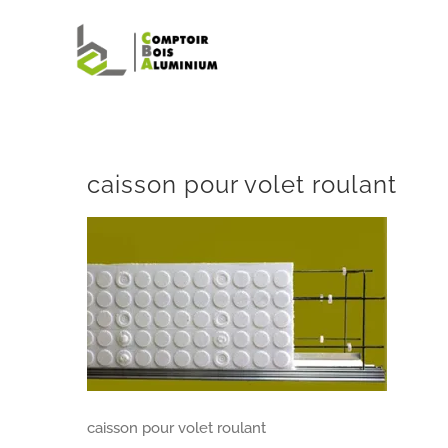
Passer
au
contenu
caisson pour volet roulant
caisson pour volet roulant