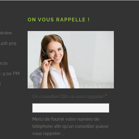
ON VOUS RAPPELLE !
oknine.
3 416 505
m.tn
 – 5:00 PM
M
Un conseiller CBA va vous rappeler!
*
Merci de fournir votre numéro de
téléphone afin qu'un conseiller puisse
vous rappeler ...