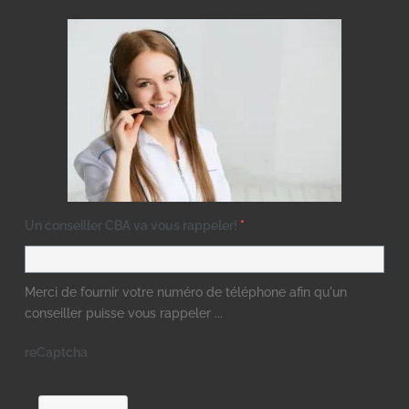
Un conseiller CBA va vous rappeler!
*
Merci de fournir votre numéro de téléphone afin qu'un
conseiller puisse vous rappeler ...
reCaptcha