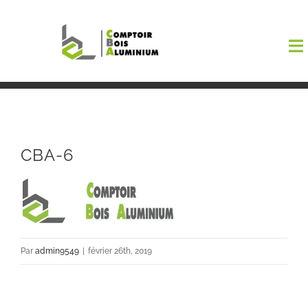
Passer
au
To
contenu
Na
Boutiqu
EL AMA
CBA-6
Menuisi
Events
Par
admin9549
|
février 26th, 2019
Blog
Contact