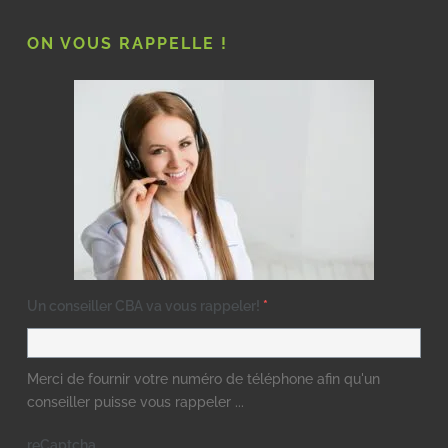
ON VOUS RAPPELLE !
Un conseiller CBA va vous rappeler!
*
Merci de fournir votre numéro de téléphone afin qu'un
conseiller puisse vous rappeler ...
reCaptcha