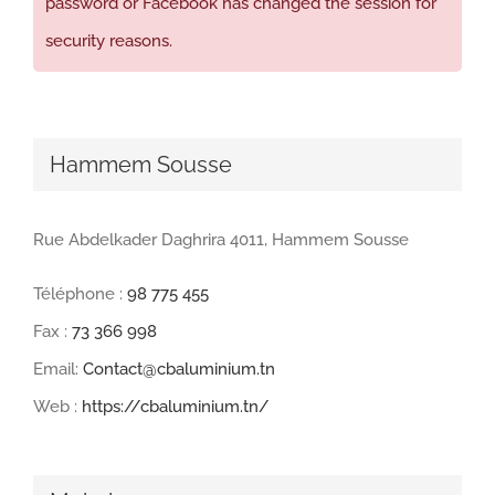
password or Facebook has changed the session for
security reasons.
Hammem Sousse
Rue Abdelkader Daghrira 4011, Hammem Sousse
Téléphone :
98 775 455
Fax :
73 366 998
Email:
Contact@cbaluminium.tn
Web :
https://cbaluminium.tn/