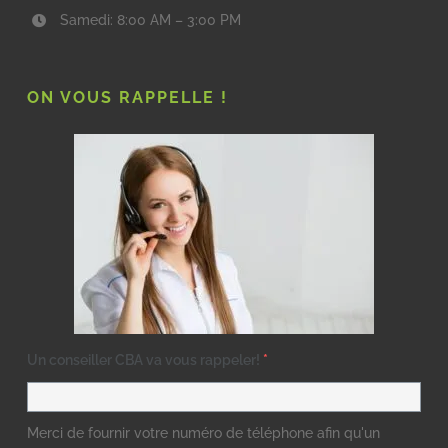
Samedi: 8:00 AM – 3:00 PM
ON VOUS RAPPELLE !
Un conseiller CBA va vous rappeler!
*
Merci de fournir votre numéro de téléphone afin qu'un