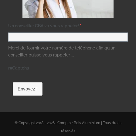
Un conseiller CBA va vous rappeler!
*
Merci de fournir votre numéro de téléphone afin qu'un
conseiller puisse vous rappeler ...
reCaptcha
Envoyez !
© Copyright 2018 - 2026 | Comptoir Bois Aluminium | Tous droits
réservés