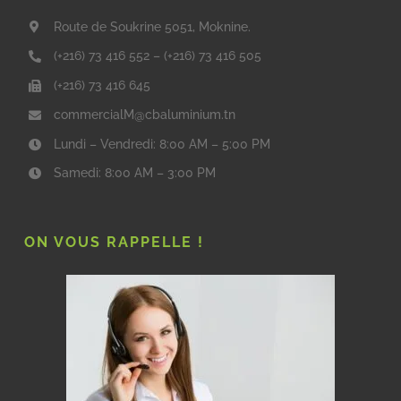
Route de Soukrine 5051, Moknine.
(+216) 73 416 552
–
(+216) 73 416 505
(+216) 73 416 645
commercialM@cbaluminium.tn
Lundi – Vendredi: 8:00 AM – 5:00 PM
Samedi: 8:00 AM – 3:00 PM
ON VOUS RAPPELLE !