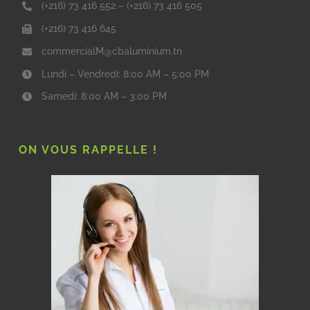
(+216) 73 416 552
–
(+216) 73 416 505
(+216) 73 416 645
commercialM@cbaluminium.tn
Lundi – Vendredi: 8:00 AM – 5:00 PM
Samedi: 8:00 AM – 3:00 PM
ON VOUS RAPPELLE !