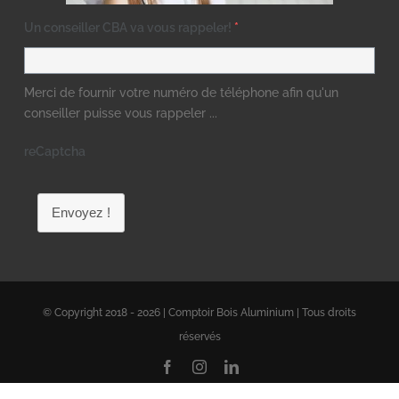
Un conseiller CBA va vous rappeler!
*
Merci de fournir votre numéro de téléphone afin qu'un
conseiller puisse vous rappeler ...
reCaptcha
Envoyez !
© Copyright 2018 - 2026 | Comptoir Bois Aluminium | Tous droits
réservés